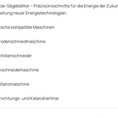
ai-Sägeblätter – Präzisionsschnitte für die Energie der Zuku
ellung neuer Energietechnologien.
pische kompatible Maschinen
trodenschneidmaschine
nfolienschneider
enschneidemaschine
Stanzmaschine
ichtungs- und Kalandrierlinie