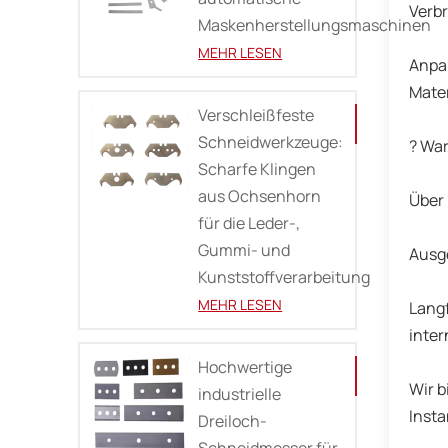
Verbr
Maskenherstellungsmaschinen
MEHR LESEN
Anpa
Mater
Verschleißfeste
Schneidwerkzeuge:
? Wa
Scharfe Klingen
aus Ochsenhorn
Über 
für die Leder-,
Gummi- und
Ausg
Kunststoffverarbeitung
MEHR LESEN
Langf
inter
Hochwertige
Wir b
industrielle
Inst
Dreiloch-
Schneidmesser für