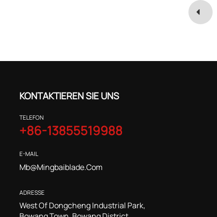
KONTAKTIEREN SIE UNS
TELEFON
+86-13855519988
E-MAIL
Mb@mingbaiblade.com
ADRESSE
West Of Dongcheng Industrial Park,
Bowang Town, Bowang District,