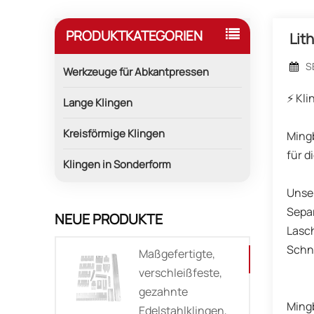
PRODUKTKATEGORIEN
Lit
S
Werkzeuge für Abkantpressen
⚡ Kli
Lange Klingen
Kreisförmige Klingen
Mingb
für d
Klingen in Sonderform
Unser
Separ
NEUE PRODUKTE
Lasch
Schne
Maßgefertigte,
verschleißfeste,
gezahnte
Mingb
Edelstahlklingen,