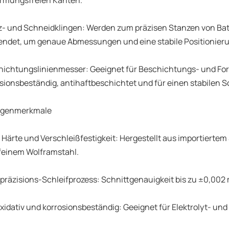
ormungsfreien Kanten.
z- und Schneidklingen: Werden zum präzisen Stanzen von Ba
ndet, um genaue Abmessungen und eine stabile Positionieru
hichtungslinienmesser: Geeignet für Beschichtungs- und Fo
sionsbeständig, antihaftbeschichtet und für einen stabilen S
ingenmerkmale
Härte und Verschleißfestigkeit: Hergestellt aus importiertem 
feinem Wolframstahl.
räzisions-Schleifprozess: Schnittgenauigkeit bis zu ±0,002
xidativ und korrosionsbeständig: Geeignet für Elektrolyt- 