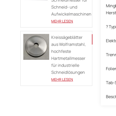
Mingb
Schneid- und
Herst
Aufwickelmaschinen
MEHR LESEN
? Ty
Kreissägeblätter
Elek
aus Wolframstahl,
hochfeste
Tren
Hartmetallmesser
für industrielle
Foli
Schneidlösungen
MEHR LESEN
Tab-
Besch