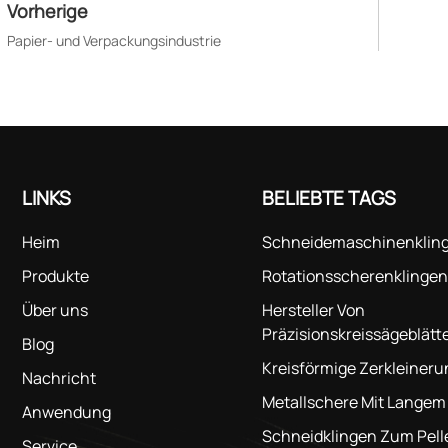
Vorherige
Papier- und Verpackungsindustrie
LINKS
BELIEBTE TAGS
Heim
Schneidemaschinenklin
Produkte
Rotationsscherenklingen
Über uns
Hersteller Von
Präzisionskreissägeblätt
Blog
Kreisförmige Zerkleiner
Nachricht
Metallschere Mit Langem
Anwendung
Schneidklingen Zum Pell
Service