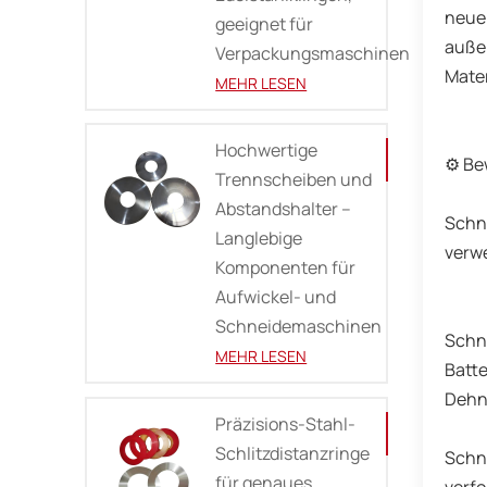
neue 
geeignet für
außer
Verpackungsmaschinen
Mater
MEHR LESEN
Hochwertige
⚙️ B
Trennscheiben und
Abstandshalter –
Schne
Langlebige
verwe
Komponenten für
Aufwickel- und
Schneidemaschinen
Schne
MEHR LESEN
Batte
Dehn
Präzisions-Stahl-
Schlitzdistanzringe
Schne
für genaues