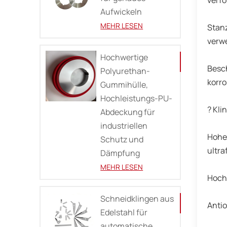
verf
Aufwickeln
MEHR LESEN
Stan
verwe
Hochwertige
Besc
Polyurethan-
korro
Gummihülle,
Hochleistungs-PU-
? Kl
Abdeckung für
industriellen
Hohe 
Schutz und
ultra
Dämpfung
MEHR LESEN
Hochp
Schneidklingen aus
Antio
Edelstahl für
automatische