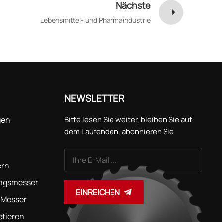
Nächste
Lebensmittel- und Pharmaindustrie
NEWSLETTER
gen
Bitte lesen Sie weiter, bleiben Sie auf
dem Laufenden, abonnieren Sie
unseren Kanal und teilen Sie uns gerne
Ihre Meinung mit.
ern
ungsmesser
EINREICHEN
 Messer
etieren