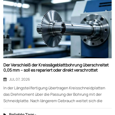
Der Verschleiß der Kreissägeblattbohrung überschreitet
0,05 mm – soll es repariert oder direkt verschrottet
werden?
JUL 07, 2026
In der Längsteilfertigung übertragen Kreisschneidplatten
das Drehmoment über die Passung der Bohrung mit der
Schneidplatte. Nach längerem Gebrauch weitet sich die
Bohrungswand aufgrund von Reibverschleiß und
wiederholtem Ein- und Ausbau allmählich aus. Sobald der
Beliebte Tags :