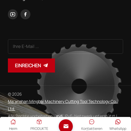
EINREICHEN
© 2026
Ma'anshan Mingbai Machinery Cutting Tool Technology Co.,
Ltd.
Alle Rechte vorbehalten.
IPv6-Netzwerk unterstützt |
Sitemap
Xml
Datenschutzrichtlinie
|
|
Heim
PRODUKTE
Kontaktieren
WhatsApp