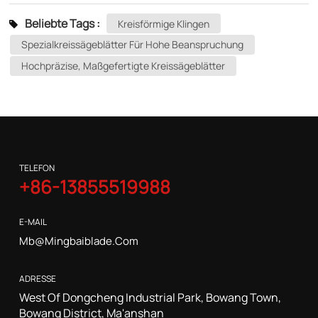
Beliebte Tags :
Kreisförmige Klingen
Spezialkreissägeblätter Für Hohe Beanspruchung
Hochpräzise, ​​maßgefertigte Kreissägeblätter
TELEFON
+86-13855519988
E-MAIL
Mb@mingbaiblade.com
ADRESSE
West Of Dongcheng Industrial Park, Bowang Town,
Bowang District, Ma'anshan