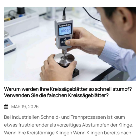
Warum werden Ihre Kreissägeblätter so schnell stumpf?
Verwenden Sie die falschen Kreissägeblätter?
MAR 19, 2026
Bei industriellen Schneid- und Trennprozessen ist kaum etwas frustrierender als vorzeitiges Abstumpfen der Klinge. Wenn Ihre Kreisförmige Klingen Wenn Klingen bereits nach kurzer Nutzungsdauer ihre Schärfe verlieren, bedeutet das nicht nur, dass sie häufiger ausgetauscht werden müssen – es bedeutet Produktionsausfälle, ungleichmäßige Schnittqualität, steigende Betriebskosten und frustrierte Bediener. Wenn Sie sich fragen: „Warum werden meine Kreissägeblätter so schnell stumpf?“, liegt die Antwort möglicherweise nicht an der Qualität des Sägeblatts selbst, sondern daran, ob Sie das richtige Sägeblatt für Ihre Anwendung verwenden. Wir von Mingbai Mechanical Tool Technology Co., Ltd. haben bereits unzähligen Kunden geholfen, vorzeitigen Sägeblattverschleiß zu diagnostizieren und zu beheben. Hier sind die häufigsten Gründe für die schnelle Abstumpfung Ihrer Kreissägeblätter – und wie Sie das richtige Sägeblatt auswählen. maßgefertigte Kreissägeblätter für Metall kann den entscheidenden Unterschied ausmachen. 1. Materialungleichheit: Die Ursache vorzeitiger Mattierung Der häufigste Grund für das schnelle Abstumpfen von Kreissägeblättern ist einfach: Das Material des Sägeblatts ist nicht auf das zu schneidende Material abgestimmt. Unterschiedliche Werkstückmaterialien weisen unterschiedliche Härtegrade, Abrasiveigenschaften und chemische Zusammensetzungen auf – all diese Faktoren beeinflussen die Schneide des Sägeblatts. Beim Schneiden abrasiver Materialien wie Glasfaser, Kohlenstoffverbundwerkstoffe oder hochsiliziumhaltige Elektrobleche verschleißen herkömmliche Werkzeugstahlklingen schnell. Für diese Anwendungen werden Klingen mit höherer Verschleißfestigkeit benötigt, beispielsweise solche aus pulvermetallurgisch hergestelltem Schnellarbeitsstahl oder mit Hartmetallspitzen. Ebenso muss das Sägeblatt beim Schneiden von Edelstahl oder anderen kaltverfestigenden Werkstoffen ausreichend robust sein, um der lokalen Verfestigung während des Schneidvorgangs standzuhalten. Die Verwendung herkömmlicher Kreissägeblätter aus Kohlenstoffstahl führt in diesen Fällen zu einem schnellen Verschleiß der Schneide. Die Lösung: Arbeiten Sie mit einem Hersteller zusammen, der maßgeschneiderte Kreissägeblätter für Stahl anbietet, die speziell für die Bearbeitung von Eisenmetallen entwickelt wurden und über geeignete Hartmetallarten und Schneidengeometrien verfügen, die den Herausforderungen der Stahlverarbeitung standhalten. 2. Falsche Härte für Ihre Anwendung Die richtige Härte der Klinge ist entscheidend. Ist sie zu weich, nutzt sich die Schneide schnell ab. Ist sie zu hart, wird die Klinge spröde, was zu Ausbrüchen und Mikrorissen führt, die sich als rasche Abstumpfung bemerkbar machen. Viele Anwender gehen fälschlicherweise davon aus, dass härter immer besser ist. Tatsächlich hängt die optimale Härte von der jeweiligen Anwendung ab. Bei Anwendungen mit hoher Belastung, wie z. B. beim Schneiden dicker Materialien oder unterbrochenen Schnitten, kann ein etwas weicheres, aber zäheres Sägeblatt sogar länger halten als ein extrem hartes, das an der Schneide ausbricht. Die Lösung: Suchen Sie nach Hochpräzise, ​​maßgefertigte Kreissägeblätter Optionen, bei denen die Härte genau auf Ihre Betriebsparameter abgestimmt ist und nicht einfach nur aus Marketinggründen maximal ausgereizt wird. 3. Falsche Kantengeometrie für Ihr Material Die Geometrie des Sägeblatts – einschließlich Schneidwinkel, Freiwinkel und Kantenradius – muss optimal auf das jeweilige Schnittmaterial abgestimmt sein. Die Verwendung eines für weiche Kunststoffe ausgelegten Sägeblatts auf abrasiven Materialien führt zu schnellem Schneidkantenverschleiß. Zum Beispiel: • Das Schneiden weicher, klebriger Materialien wie Kupfer oder Aluminium erfordert schärfere Schneiden mit polierten Oberflächen, um ein Anhaften zu verhindern und die Schnittkräfte zu reduzieren.• Das Schneiden abrasiver Materialien erfordert robustere Schneidkantengeometrien, die den Verschleiß über eine größere Fläche verteilen.• Das Schneiden dünner Folien erfordert rasiermesserscharfe Kanten mit minimalem Radius.• Das Schneiden dicker Materialien erfordert steilere Schneidkanten, um ein Brechen zu verhindern. Die Verwendung einer Universalklinge mit suboptimaler Geometrie für das jeweilige Material führt unweigerlich zu einer schnelleren Abstumpfung. Die Lösung: Investieren Sie in maßgefertigte Kreissägeblätter für Aluminium oder andere spezifische Werkstoffe mit Kantengeometrien, die speziell für diese Anwendungen entwickelt wurden. 4. Mangelhafte Oberflächenbeschaffenheit führt zu Reibung und Hitze. Die Oberflächenbeschaffenheit Ihrer Kreissägeblätter beeinflusst direkt, wie schnell sie stumpf werden. Raue Blattoberflächen erhöhen die Reibung zwischen Blatt und Schnittgut. Diese Reibung erzeugt Wärme – und Wärme ist der Feind der Blatthärte. Steigt die Temperatur der Schaufelblätter aufgrund übermäßiger Reibung, kann selbst Schnellarbeitsstahl seine Härte verlieren, was zu rascher Erweichung und beschleunigtem Verschleiß führt. Im Extremfall kann die Schaufelschneide während des Betriebs sogar weich werden, was einen katastrophalen Ausfall zur Folge haben kann. Eine mangelhafte Oberflächenbeschaffenheit trägt ebenfalls zur Materialanhaftung bei, da sich Werkstückmaterial an der Schneide ablagert. Dieses abgelagerte Material verändert die Geometrie der Schneide, erhöht die Schnittkräfte und beschleunigt den Verschleiß. Die Lösung: Kreisscheiben mit spiegelähnlicher Oberflächenbeschaffenheit spezifizieren, die typischerweise durch Superfinish- oder Poliervorgänge nach dem Schleifen erreicht werden. 5. Falsche Abstands- oder Überlappungseinstellungen Manchmal liegt das Problem nicht am Sägeblatt selbst, sondern an der Einstellung. Ein falscher Sägeblattabstand (der Spalt zwischen den zusammenpassenden Sägeblättern) oder eine ungeeignete Überlappung können den Sägeblattverschleiß erheblich beschleunigen. Ist der Klingenspalt zu gering, reiben die Klingen aneinander, wodurch Reibung und Hitze entstehen, die beide Klingen verschleißen. Ist der Spalt zu groß, wird das Material eingeklemmt und eingerissen, anstatt sauber geschnitten zu werden, was die Schnittkräfte und die Belastung der Schneidkante erhöht. Eine falsche Ausrichtung der Klinge führt zu einer ungleichmäßigen Belastung entlang der Klingenkante, wodurch der Verschleiß auf bestimmte Bereiche konzentriert wird, anstatt gleichmäßig verteilt zu werden. Die Lösung: Arbeiten Sie mit technischen Experten zusammen, die nicht nur Klingen, sondern das gesamte Schneidsystem verstehen. Hersteller, die Folgendes anbieten: Spezialkreissägeblätter für hohe Beanspruchung bieten oft Einrichtungsempfehlungen auf der Grundlage umfangreicher Anwendungserfahrung. 6. Unzureichende Schmierung oder Kühlung Viele Schneidanwendungen erfordern eine ausreichende Schmierung oder Kühlung, um die Leistungsfähigkeit der Klinge zu erhalten. Ohne ausreichende Schmierung erhöht sich die Reibung, die Temperaturen steigen und die Klingen stumpfen schneller ab. Dies ist besonders wichtig bei Hochgeschwindigkeitsanwendungen oder beim Schneiden von Werkstoffen, die sich durch Kaltverfestigung verfestigen, wo ein effektives Wärmemanagement für den Erhalt der Härte der Klinge unerlässlich ist. Die Lösung: Überprüfen Sie Ihr Schmiersystem und stellen Sie sicher, dass es die richtige Art und Menge an Kühlmittel für Ihren spezifischen Betrieb liefert. 7. Verwendung von „Universell-Sägeblättern“ für verschiedene Anwendungen Der wohl häufigste Fehler, den wir beobachten, ist die Verwendung derselben Sägeblattspezifikationen für verschiedene Materialien oder Anwendungen. Dies vereinfacht zwar die Lagerverwaltung, führt aber praktisch zwangsläufig dazu, dass die Sägeblätter für mindestens einige Anwendungen nicht optimal geeignet sind. Eine Klinge, die sich zum Schneiden von Baustahl einigermaßen gut eignet, kann bei Edelstahl schlechte Ergebnisse liefern, bei abrasiven Materialien schnell verschleißen und bei unterbrochenen Schnitten ausbrechen. Die Lösung: Erwägen Sie die Entwicklung einer Familie von maßgefertigte Kreissägeblätter für Metall Für jede Anwendung gibt es ein optimiertes Sägeblatt für spezifische Materialarten und Schnittbedingungen. Die anfängliche Investition in verschiedene Sägeblattspezifikationen amortisiert sich oft durch längere Standzeiten und verbesserte Schnittqualität. Wie Mingbai Technology helfen kann Bei Mingbai Mechanical Tool Technology Co., Ltd. sind wir auf die Entwicklung von Kreissägeblättern für spezifische Anwendungen spezialisiert und fertigen nicht nur Standardprodukte. Unser Ansatz beginnt mit dem Verständnis Ihrer Anforderungen: • Materialart, Dicke und Zustand• Schnittgeschwindigkeiten und Vorschubgeschwindigkeiten• Gerätespezifikationen und -beschränkungen• Qualitätsanforderungen und Toleranzerwartungen• Produktionsvolumen- und Umrüstbeschränkungen Unsere Ingenieure empfehlen Ihnen anschließend das optimale Material, die Härte, die Geometrie und die Oberflächenbeschaffenheit der Trennscheibe für Ihre individuelle Anwendung. Ob Sie hochpräzise, ​​maßgefertigte Kreistrennscheiben für Arbeiten mit engsten Toleranzen, robuste, maßgefertigte Kreistrennscheiben für anspruchsvolle Anwendungen oder materialspezifische Lösungen wie maßgefertigte Kreistrennscheiben für Aluminium oder Stahl benötigen – wir verfügen über das nötige Know-how. Anzeichen dafür, dass Sie die falschen Kreissägeblätter verwenden Sind Sie sich immer noch nicht sicher, ob die Wahl des Sägeblatts das Problem ist? Achten Sie auf diese Anzeichen: • Uneinheitliche Schnittqualität: Grate, Ausrisse oder raue Kanten, die im Laufe des Tages variieren.• Häufige Anpassungen: Ständiges Nachjustieren der Klingenpositionen oder Abstände• Materialverformung: Verformung, Verbrennung oder Kaltverfestigung an der Schnittkante• Übermäßiger Staub oder Feinstaub: Mehr Verunreinigungen als für Ihr Material erwartet.• Gerätebelastung: Höher beanspruchte Motoren,