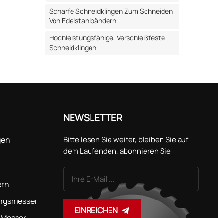
i
Scharfe Schneidklingen Zum Schneiden
Von Edelstahlbändern
: Ideal
iteten
Hochleistungsfähige, Verschleißfeste
ien,
Schneidklingen
nem
r, was
en
zahnten
NEWSLETTER
wirkung
gen
Bitte lesen Sie weiter, bleiben Sie auf
dem Laufenden, abonnieren Sie
unseren Kanal und teilen Sie uns gerne
Ihre Meinung mit.
ieur
ern
kt nach
ungsmesser
erial
EINREICHEN
t
 Messer