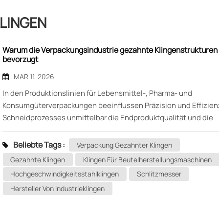
LINGEN
Warum die Verpackungsindustrie gezahnte Klingenstrukturen
bevorzugt
MAR 11, 2026
In den Produktionslinien für Lebensmittel-, Pharma- und
Konsumgüterverpackungen beeinflussen Präzision und Effizien
Schneidprozesses unmittelbar die Endproduktqualität und die
Produktionskosten. Aufmerksame Maschineningenieure stellen
möglicherweise fest, dass wichtige Schneidkomponenten an ve
Beliebte Tags :
Verpackung Gezahnter Klingen
Verpackungsmaschinen, Beutelmaschinen und
Gezahnte Klingen
Klingen Für Beutelherstellungsmaschinen
Kartonverschließmaschinen häufig Klingen mit fein gezahnten 
Hochgeschwindigkeitsstahlklingen
Schlitzmesser
aufweisen – dies wird in der Branche üblicherweise als Feinschn
Hersteller Von Industrieklingen
bezeichnet. Verpackungszahnklingen. Warum also bevorzugt di
Verpackungsindustrie gezahnte Klingen So viel? Welche techn
Geheimnisse verbergen sich hinter dieser scheinbar einfachen