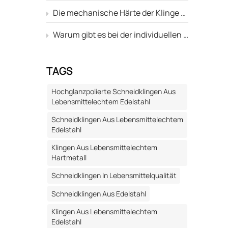
ology
Die mechanische Härte der Klinge entspricht dem Standard, aber warum ist ihre Lebensdauer trotzdem kürzer als die anderer?
strie für
Warum gibt es bei der individuellen Anpassung von Klingen immer eine Abweichung zwischen dem in der Zeichnung angegebenen "Schneidenwinkel" und dem tatsächlichen Bearbeitungsergebnis?
hnte
e
TAGS
von
Hochglanzpolierte Schneidklingen Aus
Lebensmittelechtem Edelstahl
Schneidklingen Aus Lebensmittelechtem
Edelstahl
sein und
Klingen Aus Lebensmittelechtem
gebiete
Hartmetall
Schneidklingen In Lebensmittelqualität
 und
Schneidklingen Aus Edelstahl
Klingen Aus Lebensmittelechtem
er das
Edelstahl
t –