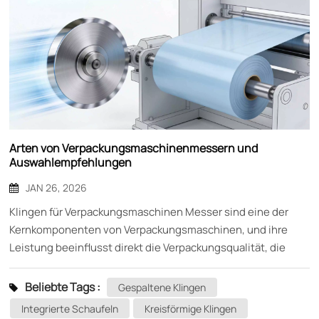
Arten von Verpackungsmaschinenmessern und
Auswahlempfehlungen
JAN 26, 2026
Klingen für Verpackungsmaschinen Messer sind eine der
Kernkomponenten von Verpackungsmaschinen, und ihre
Leistung beeinflusst direkt die Verpackungsqualität, die
Produktionseffizienz und die Lebensdauer der Maschinen.
Als unverzichtbares Schneidwerkzeug in der
Beliebte Tags :
Gespaltene Klingen
Verpackungsproduktion ist die Wahl des richtigen Messers
Integrierte Schaufeln
Kreisförmige Klingen
entscheidend für einen reibungslosen Produktionsablauf.