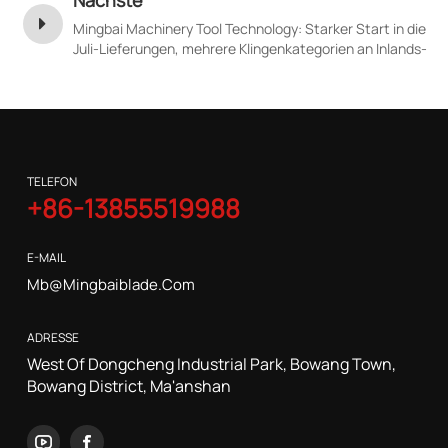
Mingbai Machinery Tool Technology: Starker Start in die
Juli-Lieferungen, mehrere Klingenkategorien an Inlands-
und Auslandsmärkte geliefert
TELEFON
+86-13855519988
E-MAIL
Mb@mingbaiblade.com
ADRESSE
West Of Dongcheng Industrial Park, Bowang Town,
Bowang District, Ma'anshan