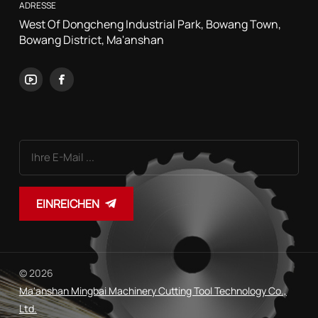
ADRESSE
West Of Dongcheng Industrial Park, Bowang Town,
Bowang District, Ma'anshan
EINREICHEN
© 2026
Ma'anshan Mingbai Machinery Cutting Tool Technology Co.,
Ltd.