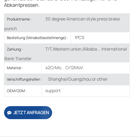
Abkantpressen.
30 degree American style press brake
Produktname :
punch
1PCS
Bestellung (Mindestbestellmenge) :
T/T,Western union,Alibaba，International
Zahlung :
Bank Transfer
42CrMo、Cr12MoV
Material :
Shanghai/Guangzhou or other
Verschiffungshafen :
support
OEM/ODM :
JETZT ANFRAGEN