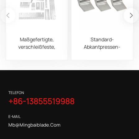
Maßgefertigte,
Standard-
verschleißfeste,
Abkantpressen-
gezahnte
Oberwerkzeugen mit
Edelstahlklingen,
Schwanenhals
geeignet für
Verpackungsmaschinen
TELEFON
+86-13855519988
E-MAIL
Mb@mingbaiblade.com