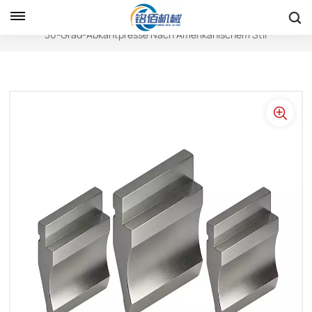
Heim
Werkzeuge Für Abkantpressen
30-Grad-Abkantpresse Nach Amerikanischem Stil