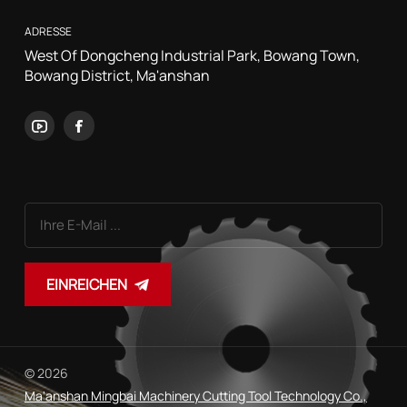
ADRESSE
West Of Dongcheng Industrial Park, Bowang Town,
Bowang District, Ma'anshan
EINREICHEN
© 2026
Ma'anshan Mingbai Machinery Cutting Tool Technology Co.,