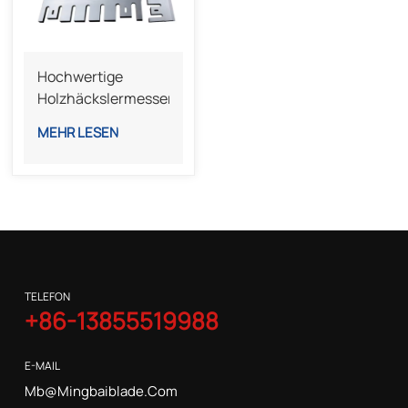
Hochwertige
Holzhäckslermesser
Aus Stahl Für
MEHR LESEN
Effizientes
Zerkleinern Und
Recyceln Von Holz.
TELEFON
+86-13855519988
E-MAIL
Mb@mingbaiblade.com