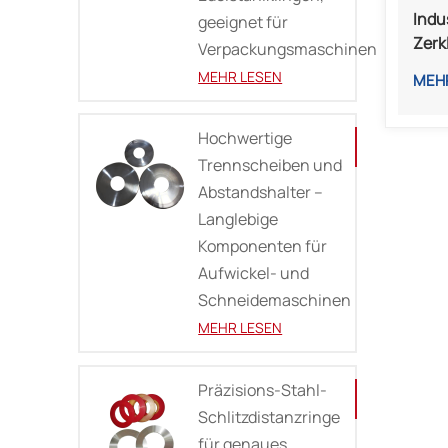
Indu
geeignet für
Zerk
Verpackungsmaschinen
Chin
MEHR LESEN
MEH
Kuns
Abfa
Hochwertige
Trennscheiben und
Abstandshalter –
Langlebige
Komponenten für
Aufwickel- und
Schneidemaschinen
MEHR LESEN
Präzisions-Stahl-
Schlitzdistanzringe
für genaues