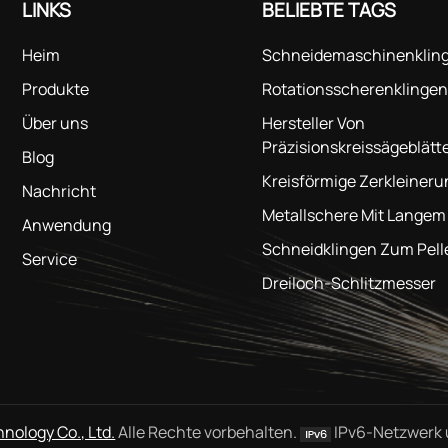
LINKS
BELIEBTE TAGS
Heim
Schneidemaschinenklin
Produkte
Rotationsscherenklingen
Über uns
Hersteller Von
Präzisionskreissägeblätt
Blog
Kreisförmige Zerkleiner
Nachricht
Metallschere Mit Langem
Anwendung
Schneidklingen Zum Pell
Service
Dreiloch-Schlitzmesser
nology Co., Ltd.
Alle Rechte vorbehalten.
IPv6-Netzwerk u