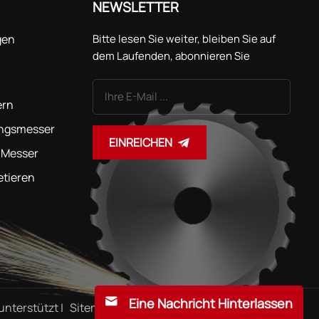
NEWSLETTER
gen
Bitte lesen Sie weiter, bleiben Sie auf
dem Laufenden, abonnieren Sie
unseren Kanal und teilen Sie uns gerne
Ihre Meinung mit.
ern
ungsmesser
EINREICHEN
 Messer
etieren
Eine Nachricht Hinterlassen
nterstützt |
Sitemap
|
Xml
|
Datenschutzrichtlinie