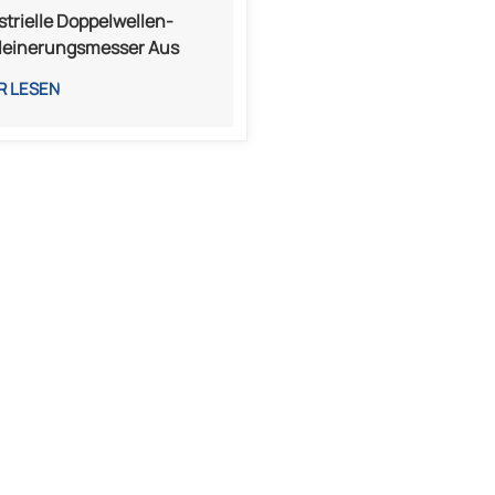
strielle Doppelwellen-
leinerungsmesser Aus
a Für Die Metall-,
R LESEN
tstoff- Und
llverarbeitung