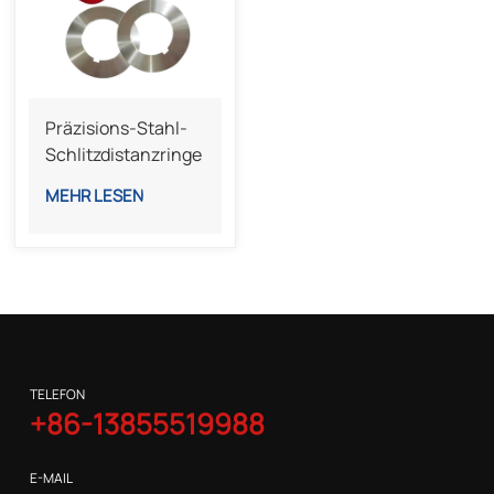
Präzisions-Stahl-
Schlitzdistanzringe
Für Genaues
MEHR LESEN
Aufwickeln
TELEFON
+86-13855519988
E-MAIL