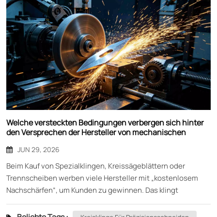
Welche versteckten Bedingungen verbergen sich hinter
den Versprechen der Hersteller von mechanischen
Klingen bezüglich des „kostenlosen Nachschärfens“?
JUN 29, 2026
Beim Kauf von Spezialklingen, Kreissägeblättern oder
Trennscheiben werben viele Hersteller mit „kostenlosem
Nachschärfen“, um Kunden zu gewinnen. Das klingt
verlockend – die stumpfe Klinge kostenlos zum
Nachschärfen zurücksenden. Mingbai Mechanical Tool