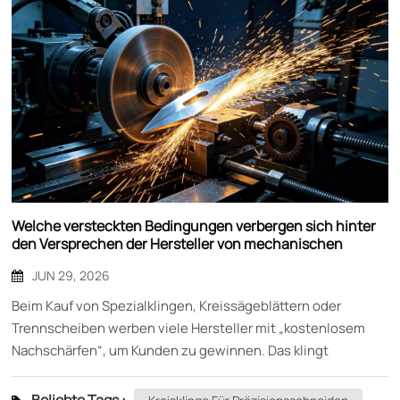
Welche versteckten Bedingungen verbergen sich hinter
den Versprechen der Hersteller von mechanischen
Klingen bezüglich des „kostenlosen Nachschärfens“?
JUN 29, 2026
Beim Kauf von Spezialklingen, Kreissägeblättern oder
Trennscheiben werben viele Hersteller mit „kostenlosem
Nachschärfen“, um Kunden zu gewinnen. Das klingt
verlockend – die stumpfe Klinge kostenlos zum
Nachschärfen zurücksenden. Mingbai Mechanical Tool