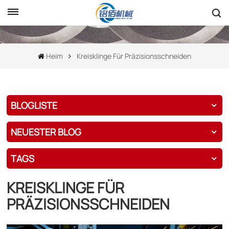
Heim
Kreisklinge Für Präzisionsschneiden
BLOGLISTE
NEUESTER BLOG
TAGS
KREISKLINGE FÜR
PRÄZISIONSSCHNEIDEN