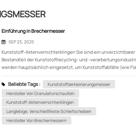
NGSMESSER
Einführung in Brechermesser
SEP 23, 2025
Kunststoff-Aktenvernichterklingen Sie sind ein unverzichtbarer
Bestandteil der Kunststoffrecycling- und -verarbeitungsindustri
werden hauptsächlich eingesetzt, um Kunststoffabfälle (wie Fl
Tüten und Rohre) in kleine Partikel oder Fragmente für die
Weiterverarbeitung oder Wiederaufbereitung zu zerkleinern. Di
Beliebte Tags :
Kunststoffzerkleinerungsmesser
Leistung der Zerkleinerungsmesser beeinflusst direkt die
Hersteller Von Granulatorschaufeln
Zerkleinerungseffizienz, die Produktqualität und die Betriebssta
Kunststoff-Aktenvernichterklingen
der Anlage. Hauptmerkmale: Hohe Härte und Verschleißfestigkei
Langlebige, Verschleißfeste Schleifscheiben
Klingen von Kunststoff-Aktenvernichtern bestehen in der Regel
hochfestem legiertem Stahl, Edelstahl oder anderen hochfeste
Hersteller Von Brechermessern
Materialien, um Verschleißfestigkeit zu gewährleisten und die 
auch bei längerem Gebrauch zu erhalten. Hochpräzises Design: 