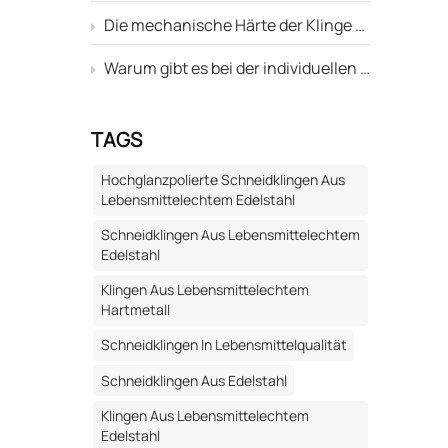
öße der
Die mechanische Härte der Klinge entspricht dem Standard, aber warum ist ihre Lebensdauer trotzdem kürzer als die anderer?
optimale
Warum gibt es bei der individuellen Anpassung von Klingen immer eine Abweichung zwischen dem in der Zeichnung angegebenen "Schneidenwinkel" und dem tatsächlichen Bearbeitungsergebnis?
lichen
tigkeit,
TAGS
Hochglanzpolierte Schneidklingen Aus
n,
Lebensmittelechtem Edelstahl
stehende
Schneidklingen Aus Lebensmittelechtem
s
Edelstahl
Klingen Aus Lebensmittelechtem
Hartmetall
Schneidklingen In Lebensmittelqualität
 Regel
stoffen
Schneidklingen Aus Edelstahl
r
Klingen Aus Lebensmittelechtem
Edelstahl