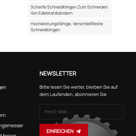
Scharfe Schneidklingen Zum Schneiden
einere
Von Edelstahlbändern
ng zu
Hochleistungsfähige, Verschleißfeste
Schneidklingen
es
rhalten
:
ngen und
izienz
t stumpf
NEWSLETTER
rhalten.
gen
Bitte lesen Sie weiter, bleiben Sie auf
en Sie
dem Laufenden, abonnieren Sie
unseren Kanal und teilen Sie uns gerne
ndern,
Ihre Meinung mit.
rung:
ern
lingen
ungsmesser
angsamt
EINREICHEN
 Messer