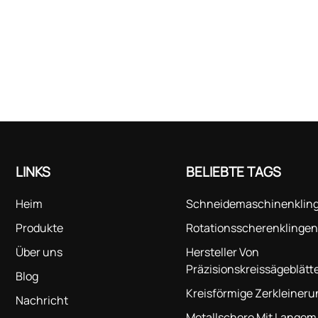
Kunststoffbrechermesser besteht darin, große Stücke von
Kunststoffrohstoffen durch Hochgeschwindigkeitsrotation in kl
Partikel oder Fragmente für die anschließende Weiterverarbeitu
zerkleinern. Geringerer Materialverlust: Hochwertige Klingen
gewährleisten weniger Abfall beim Schneiden und gleichmäßig
Zerkleinern von Kunststoffen, wodurch die Produktkonsistenz e
bleibt. Wartung und Pflege der Klingen: Regelmäßige Inspektion
Überprüfen Sie den Verschleiß und die Beschädigungen der Kli
ersetzen Sie beschädigte Klingen umgehend, um die Arbeitseff
nicht zu beeinträchtigen. Schärfen: Klingen werden mit der Zei
LINKS
BELIEBTE TAGS
und müssen regelmäßig geschärft werden, um ihre Schärfe zu e
Achten Sie beim Schärfen darauf, dass Klingenwinkel und -
Heim
Schneidemaschinenklin
abmessungen den Anforderungen entsprechen. Reinigung: Halt
Produkte
Rotationsscherenklingen
die Klingenoberfläche sauber, um die Ansammlung von
Kunststoffrückständen und anderen Verunreinigungen zu verhi
Über uns
Hersteller Von
die die Zerkleinerungswirkung beeinträchtigen können. Schmie
Präzisionskreissägeblätt
Blog
Durch die richtige Schmierung wird die Reibung zwischen den K
Kreisförmige Zerkleiner
Nachricht
und anderen Bauteilen verringert, wodurch der Verschleiß verl
Metallschere Mit Langem