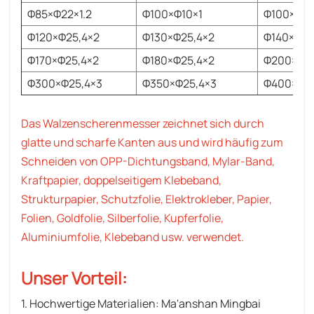
Φ85×Φ22×1.2
Φ100×Φ10×1
Φ100×Φ25
Φ120×Φ25,4×2
Φ130×Φ25,4×2
Φ140×Φ25
Φ170×Φ25,4×2
Φ180×Φ25,4×2
Φ200×Φ25
Φ300×Φ25,4×3
Φ350×Φ25,4×3
Φ400×Φ25
Das Walzenscherenmesser zeichnet sich durch
glatte und scharfe Kanten aus und wird häufig zum
Schneiden von OPP-Dichtungsband, Mylar-Band,
Kraftpapier, doppelseitigem Klebeband,
Strukturpapier, Schutzfolie, Elektrokleber, Papier,
Folien, Goldfolie, Silberfolie, Kupferfolie,
Aluminiumfolie, Klebeband usw. verwendet.
Unser Vorteil
:
1. Hochwertige Materialien: Ma'anshan Mingbai