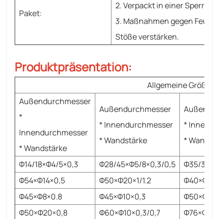
2. Verpackt in einer Sperrhol
Paket:
3. Maßnahmen gegen Feucht
Stöße verstärken.
Produktpräsentation
:
Allgemeine Größe
Außendurchmesser
Außendurchmesser
Außendu
*
* Innendurchmesser
* Innend
Innendurchmesser
* Wandstärke
* Wandst
* Wandstärke
Φ14/18×Φ4/5×0,3
Φ28/45×Φ5/8×0,3/0,5
Φ35/34×Φ
Φ54×Φ14×0,5
Φ50×Φ20×1/1.2
Φ40×Φ10×
Φ45×Φ8×0.8
Φ45×Φ10×0,3
Φ50×Φ10×1
Φ50×Φ20×0,8
Φ60×Φ10×0,3/0,7
Φ76×Φ25,