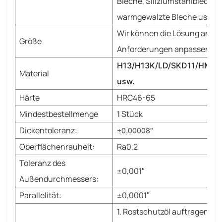
Bleche, Siliziumstahlbleche, 
warmgewalzte Bleche usw.
Wir können die Lösung an Ih
Größe
Anforderungen anpassen.
H13/H13K/LD/SKD11/HMB
Material
usw.
Härte
HRC46-65
Mindestbestellmenge
1 Stück
±0,00008"
Dickentoleranz:
Oberflächenrauheit:
Ra0,2
Toleranz des
±0,001″
Außendurchmessers:
Parallelität:
±0,0001″
1. Rostschutzöl auftragen.