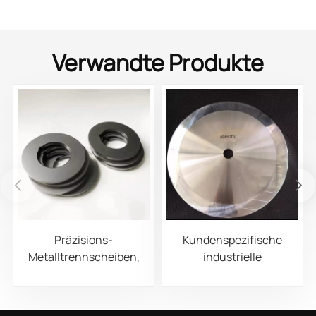
Verwandte Produkte
Präzisions-
Kundenspezifische
Metalltrennscheiben,
industrielle
industrielle
Rundschneidmesser
Trennscheiben für die
für Papier-, Folien- und
Bearbeitung von Stahl-,
Aluminiumrollenschneidma