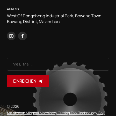
ADRESSE
West Of Dongcheng Industrial Park, Bowang Town,
Bowang District, Ma'anshan
EINREICHEN
© 2026
Ma'anshan Mingbai Machinery Cutting Tool Technology Co.,