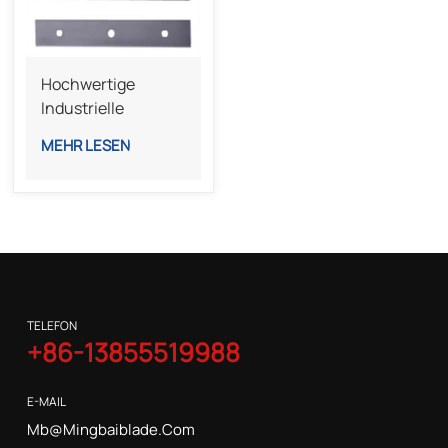
Hochwertige
Industrielle
Dreiloch-
MEHR LESEN
Schneidmesser Für
Schneid- Und
Aufwickelmaschinen
TELEFON
+86-13855519988
E-MAIL
Mb@mingbaiblade.com