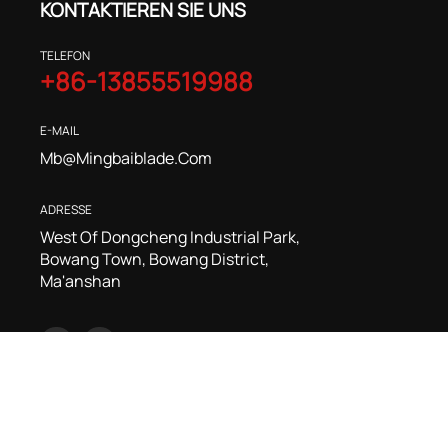
KONTAKTIEREN SIE UNS
TELEFON
+86-13855519988
E-MAIL
Mb@mingbaiblade.com
ADRESSE
West Of Dongcheng Industrial Park,
Bowang Town, Bowang District,
Ma'anshan
© 2026
Ma'anshan Mingbai Machinery Cutting Tool Tech