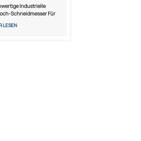
wertige Industrielle
loch-Schneidmesser Für
eid- Und
R LESEN
ickelmaschinen