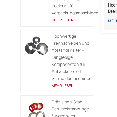
Hoch
geeignet für
Drei
Verpackungsmaschinen
Schn
MEHR LESEN
MEH
Aufw
Hochwertige
Trennscheiben und
Abstandshalter –
Langlebige
Komponenten für
Aufwickel- und
Schneidemaschinen
MEHR LESEN
Präzisions-Stahl-
Schlitzdistanzringe
für genaues