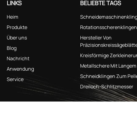
LINKS
BELIEBTE TAGS
Heim
Schneidemaschinenklin
Produkte
Rotationsscherenklingen
Über uns
Hersteller Von
Präzisionskreissägeblätt
Blog
Kreisförmige Zerkleiner
Nachricht
Metallschere Mit Langem
Anwendung
Schneidklingen Zum Pell
Service
Dreiloch-Schlitzmesser
nology Co., Ltd.
Alle Rechte vorbehalten.
IPv6-Netzwerk u