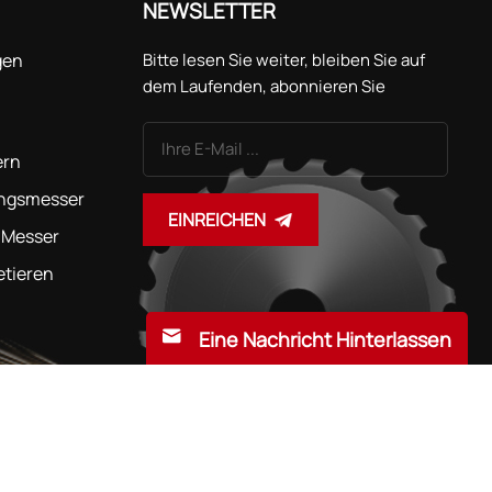
NEWSLETTER
gen
Bitte lesen Sie weiter, bleiben Sie auf
dem Laufenden, abonnieren Sie
unseren Kanal und teilen Sie uns gerne
Ihre Meinung mit.
ern
ungsmesser
EINREICHEN
 Messer
etieren
Eine Nachricht Hinterlassen
nterstützt |
Sitemap
|
Xml
|
Datenschutzrichtlinie