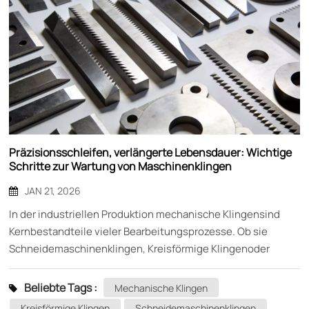
Präzisionsschleifen, verlängerte Lebensdauer: Wichtige
Schritte zur Wartung von Maschinenklingen
JAN 21, 2026
In der industriellen Produktion mechanische Klingensind
Kernbestandteile vieler Bearbeitungsprozesse. Ob sie
Schneidemaschinenklingen, Kreisförmige Klingenoder
andere maßgefertigte KlingenIhre Leistungsfähigkeit
beeinflusst direkt die Produktionseffizienz und
Beliebte Tags :
Mechanische Klingen
Produktqualität. Doch selbst die hochwertigsten Klingen
Kreisförmige Klingen
Schneidemaschinenklingen