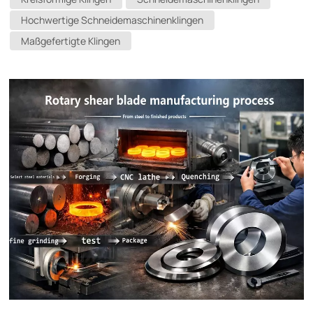
benötigen regelmäßige Wartung und Nachbearbeitung, um
Hochwertige Schneidemaschinenklingen
optimale Funktion zu gewährleisten. Heute zeigen wir Ihnen
Maßgefertigte Klingen
die wichtigsten Schritte beim mechanischen
Klingenschleifen, damit Sie die Werkzeugstandzeit
verlängern und Produktionskosten senken können.Warum
müssen Klingen professionell geschliffen werden?Mit der
Zeit nutzen sich Klingen ab, die Schneiden werden stumpf,
was zu erhöhtem Kraftaufwand beim Schneiden, mehr
Graten am Werkstück und höherem Energieverbrauch führt.
Regelmäßiges professionelles Schleifen stellt nicht nur die
Schärfe wieder her, sondern korrigiert auch kleinere
Verformungen und gewährleistet so präzise Schnitte. Fünf
wichtige Schritte zum Klingenschleifen1. Inspektion und
BewertungVor dem Schleifen ist eine gründliche Inspektion
der Klinge erforderlich:• Aktuelle Abmessungen und Winkel
messen• Überprüfen Sie den Grad des
Kantenverschleißes.• Achten Sie auf Risse oder
Absplitterungen.• Prüfen Sie, ob sich eine Reparatur lohnt.2.