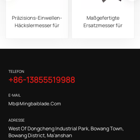
Präzisions-Einwellen-
Maßgefertigte
Häckslermesser für
Ersatzmesser für
Kunststoff-, Gummi-
Schreddermaschinen
und Metallabfälle
für Holz, Gummi, Metall
und
Abfallrecyclinganlagen
TELEFON
+86-13855519988
E-MAIL
Mb@mingbaiblade.com
ADRESSE
West Of Dongcheng Industrial Park, Bowang Town,
Bowang District, Ma'anshan