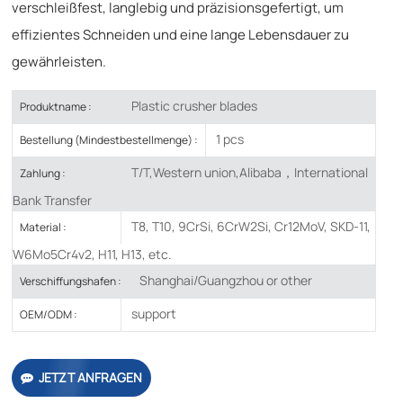
verschleißfest, langlebig und präzisionsgefertigt, um
effizientes Schneiden und eine lange Lebensdauer zu
gewährleisten.
Plastic crusher blades
Produktname :
1 pcs
Bestellung (Mindestbestellmenge) :
T/T,Western union,Alibaba，International
Zahlung :
Bank Transfer
T8, T10, 9CrSi, 6CrW2Si, Cr12MoV, SKD-11,
Material :
W6Mo5Cr4v2, H11, H13, etc.
Shanghai/Guangzhou or other
Verschiffungshafen :
support
OEM/ODM :
JETZT ANFRAGEN